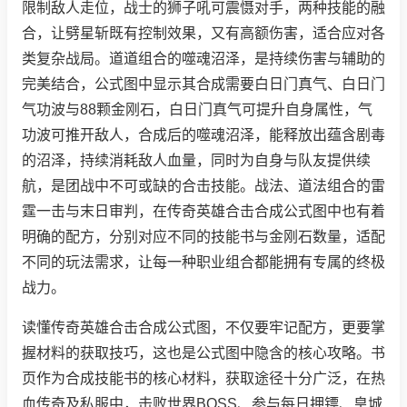
限制敌人走位，战士的狮子吼可震慑对手，两种技能的融
合，让劈星斩既有控制效果，又有高额伤害，适合应对各
类复杂战局。道道组合的噬魂沼泽，是持续伤害与辅助的
完美结合，公式图中显示其合成需要白日门真气、白日门
气功波与88颗金刚石，白日门真气可提升自身属性，气
功波可推开敌人，合成后的噬魂沼泽，能释放出蕴含剧毒
的沼泽，持续消耗敌人血量，同时为自身与队友提供续
航，是团战中不可或缺的合击技能。战法、道法组合的雷
霆一击与末日审判，在传奇英雄合击合成公式图中也有着
明确的配方，分别对应不同的技能书与金刚石数量，适配
不同的玩法需求，让每一种职业组合都能拥有专属的终极
战力。
读懂传奇英雄合击合成公式图，不仅要牢记配方，更要掌
握材料的获取技巧，这也是公式图中隐含的核心攻略。书
页作为合成技能书的核心材料，获取途径十分广泛，在热
血传奇及私服中，击败世界BOSS、参与每日押镖、皇城