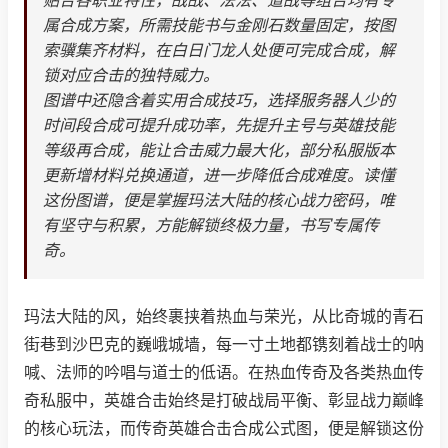
贴合各职业特性，战战、法法、道战等组合均有专
属合成方案，所需技能书与金刚石数量固定，按图
索骥集齐材料，在白日门龙人处便可完成合成，解
锁对应合击的独特威力。
图谱中还隐含着实用合成技巧，选择服务器人少的
时间段合成可提升成功率，先提升主号与英雄技能
等级再合成，能让合击威力最大化，部分私服版本
更新增材料兑换通道，进一步降低合成难度。读懂
这份图谱，便是掌握玛法大陆的核心战力密码，唯
有坚守与积累，方能解锁终极力量，书写专属传
奇。
玛法大陆的风，始终裹挟着热血与荣光，从比奇城的青石
街巷到沙巴克的巍峨城墙，每一寸土地都镌刻着战士的呐
喊、法师的吟唱与道士的低语。在热血传奇及各类热血传
奇私服中，英雄合击始终是打破战局平衡、彰显战力巅峰
的核心玩法，而传奇英雄合击合成公式图，便是解锁这份