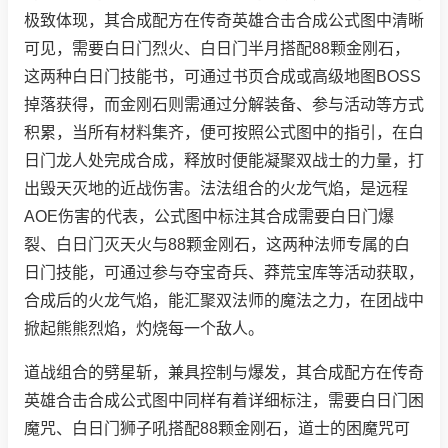
极致体现，其合成配方在传奇英雄合击合成公式图中清晰
可见，需要白日门烈火、白日门半月搭配88颗金刚石，
这两种白日门技能书，可通过书页合成或高级地图BOSS
掉落获得，而金刚石则需通过分解装备、参与活动等方式
积累，当所有材料集齐，便可按照公式图中的指引，在白
日门龙人处完成合成，释放时便能凝聚双战士的力量，打
出毁天灭地的近战伤害。法法组合的火龙气焰，是远程
AOE伤害的代表，公式图中标注其合成需要白日门爆
裂、白日门灭天火与88颗金刚石，这两种法师专属的白
日门技能，可通过参与夺宝奇兵、莽荒宝库等活动获取，
合成后的火龙气焰，能汇聚双法师的魔法之力，在团战中
掀起熊熊烈焰，灼烧每一个敌人。
道战组合的劈星斩，兼具控制与爆发，其合成配方在传奇
英雄合击合成公式图中同样有着详细标注，需要白日门困
魔咒、白日门狮子吼搭配88颗金刚石，道士的困魔咒可