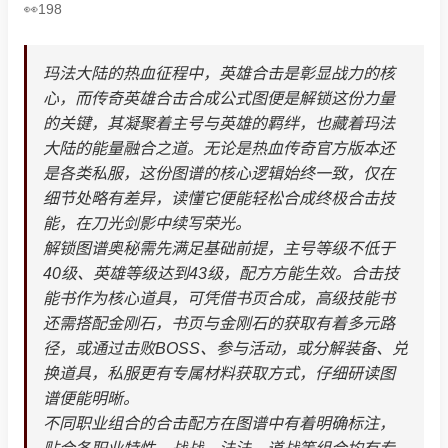
198
玛法大陆的热血征程中，英雄合击是彰显战力的核
心，而传奇英雄合击合成公式图便是解锁这份力量
的关键，其凝聚着主号与英雄的羁绊，也藏着玛法
大陆的能量融合之道。无论是热血传奇官方版本还
是各类私服，这份图谱的核心逻辑始终一致，仅在
细节处略有差异，读懂它便能轻松合成终极合击技
能，在刀光剑影中续写荣光。
解锁图谱奥秘需先满足基础前提，主号等级不低于
40级、英雄等级达到43级，配方方能生效。合击技
能书作为核心道具，可凭借书页合成，高级技能书
还需搭配金刚石，书页与金刚石的获取有着多元路
径，或通过击败BOSS、参与活动，或分解装备、兑
换道具，私服更有专属材料获取方式，仔细研读图
谱便能明晰。
不同职业组合的合击配方在图谱中有着明确标注，